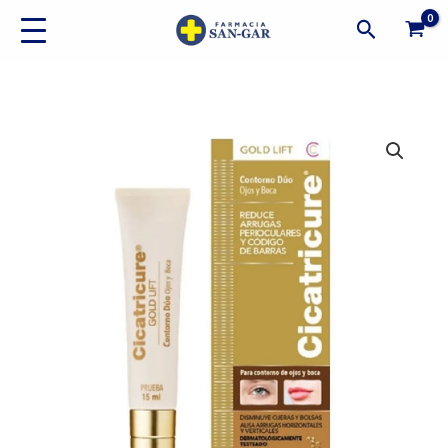
Ir
Buscar
al
contenido
Cicatricure
Gold
Lift
Contorno
Dúo
Ojos
Y
Boca
cantidad