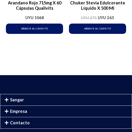
Arandano Rojo 715mg X 60
Chuker Stevia Edulcorante
Cápsulas Qualivits
Líquido X 500 Ml
UYU
1068
UYU
271
UYU
263
AÑADIR AL CARRITO
AÑADIR AL CARRITO
Sangar
Empresa
Contacto