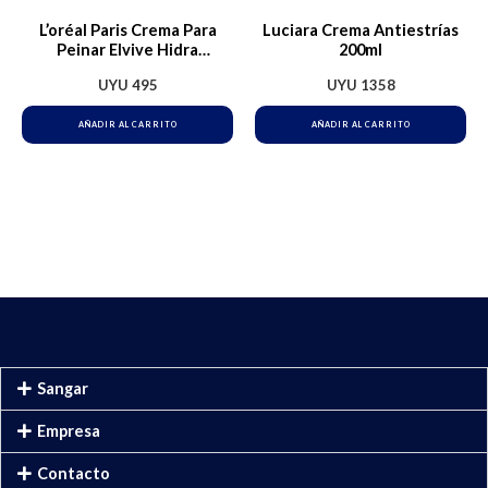
L’oréal Paris Crema Para
Luciara Crema Antiestrías
Peinar Elvive Hidra
200ml
Hialurónico Hidratación
UYU
495
UYU
1358
Intensa Hasta Por 72h, Ideal
Para Cabello Deshidratado
AÑADIR AL CARRITO
AÑADIR AL CARRITO
Sangar
Empresa
Contacto