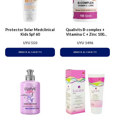
Protector Solar Medclinical
Qualivits B-complex +
Kids Spf 60
Vitamina C + Zinc 100
Tabletas Sabor Sin Sabor
UYU
550
UYU
1496
AÑADIR AL CARRITO
AÑADIR AL CARRITO