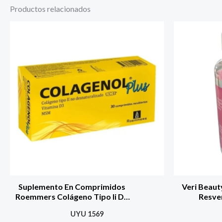
Productos relacionados
Suplemento En Comprimidos
Veri Beaut
Roemmers Colágeno Tipo Ii De
Resver
Colagenol Plus De 30 Un Sin
Pr
UYU
1569
Sabor