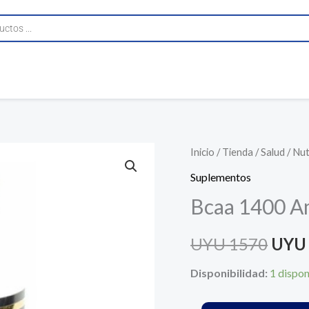
Bcaa
Inicio
/
Tienda
/
Salud
/
Nut
El
1400
Suplementos
prec
Aminoacido
Bcaa 1400 A
Sylab
origi
180
UYU
1570
UYU
era:
Tab
cantidad
Disponibilidad:
1 dispon
UYU 