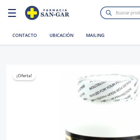
Ir
Búsqueda
de
al
productos
contenido
CONTACTO
UBICACIÓN
MAILING
¡Oferta!