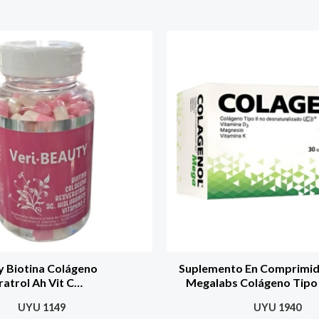
y Biotina Colágeno
Suplemento En Comprimi
atrol Ah Vit C
Megalabs Colágeno Tipo 
omofarma
Colágeno De 30 Un Sin Sa
UYU
1149
UYU
1940