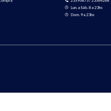
 compra
23595873 / 23564268
Lun. a Sáb. 8 a 23hs
Dom. 9 a 23hs