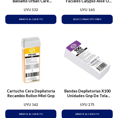
pu
Balsamo Urban Care
Faciales Calypso Aloe O
Farmacia Clasico
Manzanilla
ele
UYU
532
UYU
160
en
AÑADIR AL CARRITO
SELECCIONAR OPCIONES
la
pá
de
pr
Cartucho Cera Depilatoria
Bandas Depilatorias X100
Recambio Rollon Miel Gnp
Unidades Gnp De Tela
Profesional
UYU
162
UYU
275
AÑADIR AL CARRITO
AÑADIR AL CARRITO