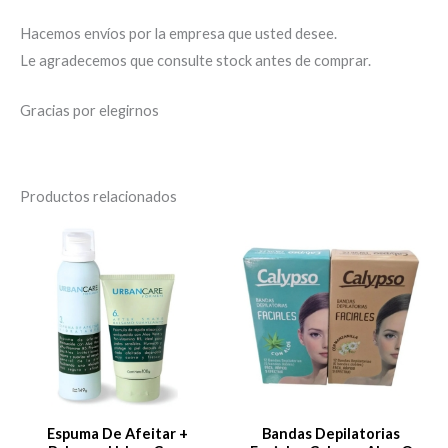
Hacemos envíos por la empresa que usted desee.
Le agradecemos que consulte stock antes de comprar.
Gracias por elegirnos
Productos relacionados
Es
pr
tie
múl
var
La
op
se
Espuma De Afeitar +
Bandas Depilatorias