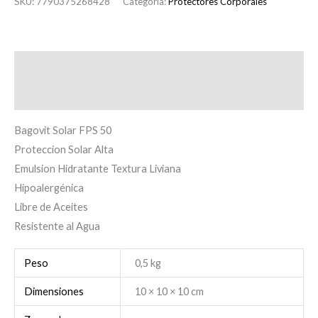
SKU:
7790375268428
Categoría:
Protectores Corporales
Descripción
Información adicional
Bagovit Solar FPS 50
Proteccion Solar Alta
Emulsion Hidratante Textura Liviana
Hipoalergénica
Libre de Aceites
Resistente al Agua
Peso
0,5 kg
Dimensiones
10 × 10 × 10 cm