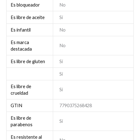
Es bloqueador
No
Es libre de aceite
Sí
Es infantil
No
Es marca
No
destacada
Es libre de gluten
Sí
Sí
Es libre de
Sí
crueldad
GTIN
7790375268428
Es libre de
Sí
parabenos
Es resistente al