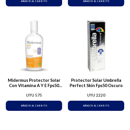
AÑADIR AL CARRITO
AÑADIR AL CARRITO
Midermus Protector Solar
Protector Solar Umbrella
Con Vitamina A Y E Fps50
Perfect Skin Fps50 Oscuro
150ml
UYU
575
UYU
2220
AÑADIR AL CARRITO
AÑADIR AL CARRITO