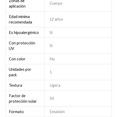
Zonas de
Cuerpo
aplicación
Edad mínima
12 años
recomendada
Es hipoalergénico
Sí
Con protección
Sí
UV
Con color
No
Unidades por
1
pack
Textura
Ligera
Factor de
50
protección solar
Formato
Emulsión