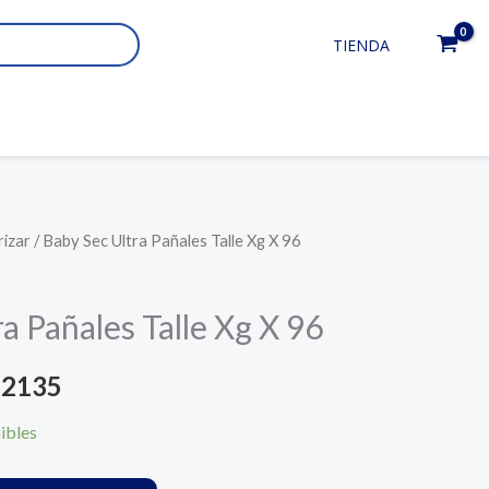
TIENDA
rizar
/ Baby Sec Ultra Pañales Talle Xg X 96
El
io
precio
a Pañales Talle Xg X 96
nal
actual
2135
es:
ibles
2201.
UYU 2135.