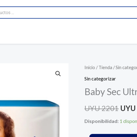
Baby
Inicio
/
Tienda
/
Sin catego
El
Sec
Sin categorizar
prec
Ultra
Baby Sec Ultr
Pañales
origi
Talle
UYU
2201
UYU
era:
Xg
X
Disponibilidad:
1 dispon
UYU 
96