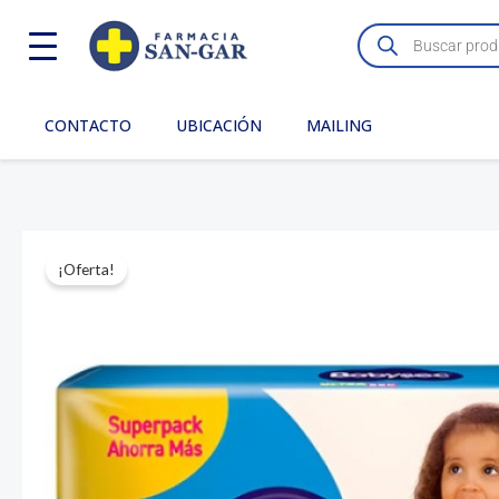
Ir
Búsqueda
de
al
productos
contenido
CONTACTO
UBICACIÓN
MAILING
¡Oferta!