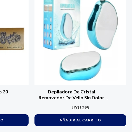
o 30
Depiladora De Cristal
Removedor De Vello Sin Dolor
Epilator
UYU
295
TO
AÑADIR AL CARRITO