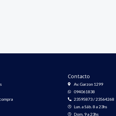
Contacto
s
Av. Garzon 1299
094061838
 compra
23595873 / 23564268
Lun. a Sáb. 8 a 23hs
Dom. 9 a 23hs