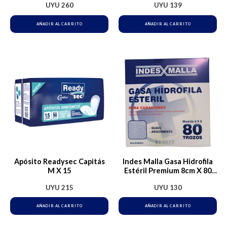
UYU
260
UYU
139
AÑADIR AL CARRITO
AÑADIR AL CARRITO
Apósito Readysec Capitás
Indes Malla Gasa Hidrofila
M X 15
Estéril Premium 8cm X 80
Trozos
UYU
215
UYU
130
AÑADIR AL CARRITO
AÑADIR AL CARRITO