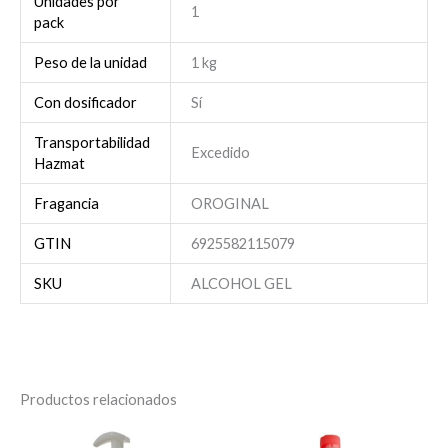
Unidades por
1
pack
Peso de la unidad
1 kg
Con dosificador
Sí
Transportabilidad
Excedido
Hazmat
Fragancia
OROGINAL
GTIN
6925582115079
SKU
ALCOHOL GEL
Productos relacionados