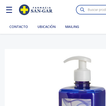
Ir
Búsqueda
de
al
productos
contenido
CONTACTO
UBICACIÓN
MAILING