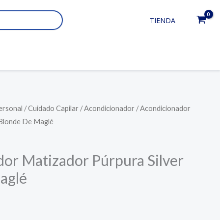
TIENDA
ersonal
/
Cuidado Capilar
/
Acondicionador
/ Acondicionador
 Blonde De Maglé
or Matizador Púrpura Silver
aglé