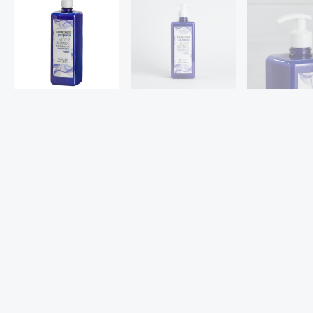
Descripción
Información adicional
El Acondicionador Matizador Púrpura Silver Blonde de Maglé es
está diseñada específicamente para cabellos rubios, platinados
Con un contenido de 1000 mL, este acondicionador no solo nutre 
brillo y la suavidad, dejando el cabello manejable y sedoso al ta