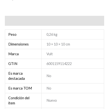
Información adicional
Peso
0,26 kg
Dimensiones
10 × 10 × 10 cm
Marca
Vult
GTIN
6001159114222
Es marca
No
destacada
Es marca TOM
No
Condición del
Nuevo
ítem