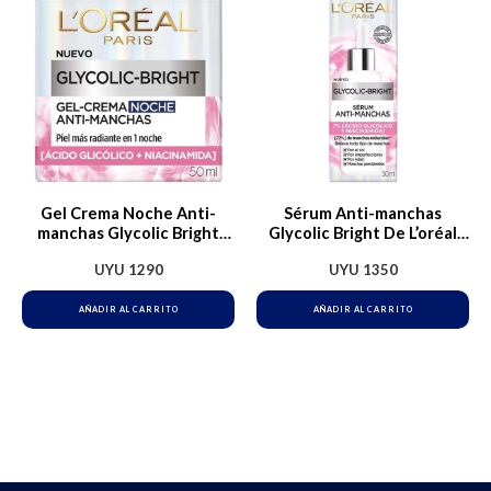
Gel Crema Noche Anti-
Sérum Anti-manchas
manchas Glycolic Bright
Glycolic Bright De L’oréal
L’oréal Paris Tipo De Piel
Paris
UYU
1290
UYU
1350
Todo Tipo De Piel
AÑADIR AL CARRITO
AÑADIR AL CARRITO