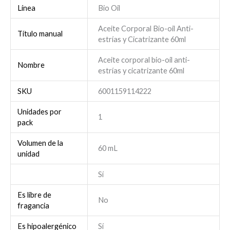
Línea
Bio Oil
Aceite Corporal Bio-oil Anti-
Título manual
estrías y Cicatrizante 60ml
Aceite corporal bio-oil anti-
Nombre
estrías y cicatrizante 60ml
SKU
6001159114222
Unidades por
1
pack
Volumen de la
60 mL
unidad
Sí
Es libre de
No
fragancia
Es hipoalergénico
Sí