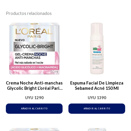
Productos relacionados
Crema Noche Anti-manchas
Espuma Facial De Limpieza
Glycolic Bright L’oréal Paris
Sebamed Acné 150 Ml
50ml
UYU
1290
UYU
1390
AÑADIR AL CARRITO
AÑADIR AL CARRITO