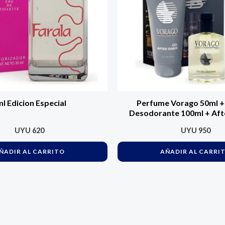
l Edicion Especial
Perfume Vorago 50ml +
Desodorante 100ml + Aft
Shave 80g
UYU
620
UYU
950
ÑADIR AL CARRITO
AÑADIR AL CARRI