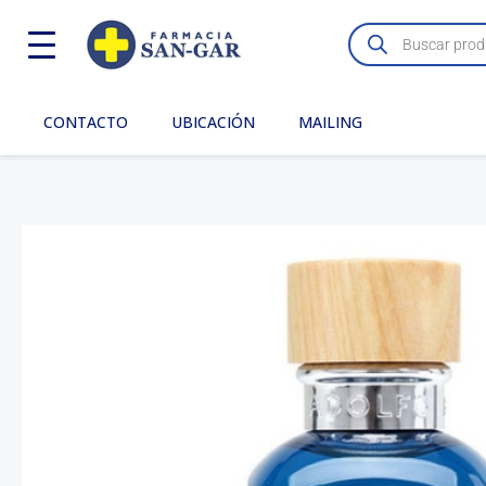
Ir
Búsqueda
de
al
productos
contenido
CONTACTO
UBICACIÓN
MAILING