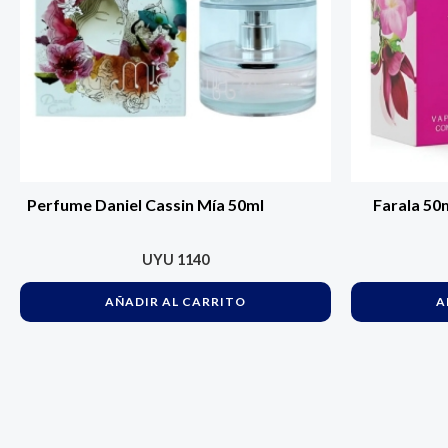
Perfume Daniel Cassin Mía 50ml
Farala 50m
UYU
1140
AÑADIR AL CARRITO
A