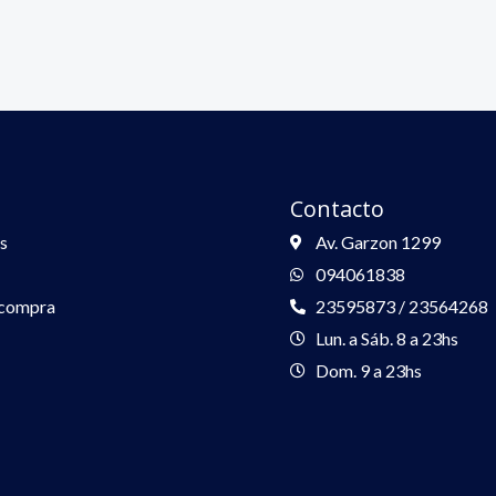
Contacto
s
Av. Garzon 1299
094061838
 compra
23595873 / 23564268
Lun. a Sáb. 8 a 23hs
Dom. 9 a 23hs