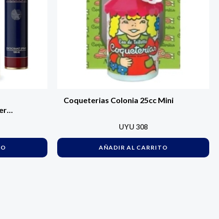
Coqueterias Colonia 25cc Mini
er
UYU
308
TO
AÑADIR AL CARRITO