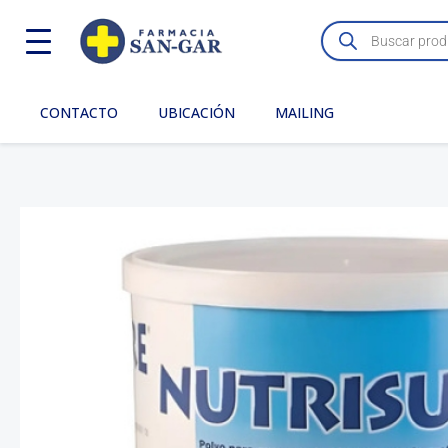
Ir
Búsqueda
de
al
productos
contenido
CONTACTO
UBICACIÓN
MAILING