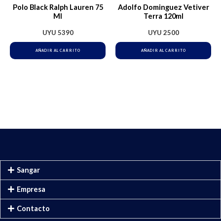
Polo Black Ralph Lauren 75
Adolfo Dominguez Vetiver
Ml
Terra 120ml
UYU
5390
UYU
2500
AÑADIR AL CARRITO
AÑADIR AL CARRITO
Sangar
Empresa
Contacto