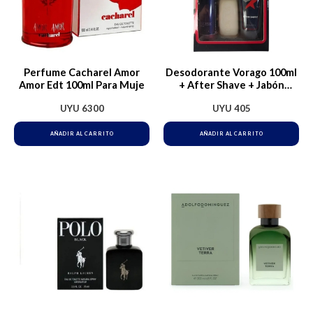
Perfume Cacharel Amor
Desodorante Vorago 100ml
Amor Edt 100ml Para Muje
+ After Shave + Jabón
Tocador
UYU
6300
UYU
405
AÑADIR AL CARRITO
AÑADIR AL CARRITO