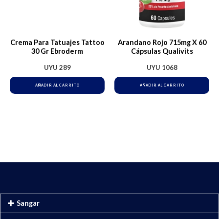
Crema Para Tatuajes Tattoo
Arandano Rojo 715mg X 60
30 Gr Ebroderm
Cápsulas Qualivits
UYU
289
UYU
1068
AÑADIR AL CARRITO
AÑADIR AL CARRITO
Sangar