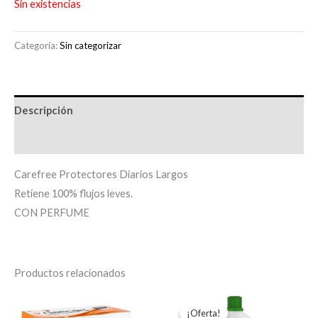
Sin existencias
Categoría:
Sin categorizar
Descripción
Información adicional
Carefree Protectores Diarios Largos
Retiene 100% flujos leves.
CON PERFUME
Productos relacionados
El
El
precio
precio
¡Oferta!
¡Oferta!