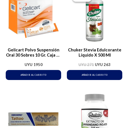
original
actual
era:
es:
UYU 271.
UYU 263.
Gelicart Polvo Suspensión
Chuker Stevia Edulcorante
Oral 30 Sobres 10 Gr. Caja 30
Líquido X 500 Ml
Unidades Original
UYU
1950
UYU
271
UYU
263
AÑADIR AL CARRITO
AÑADIR AL CARRITO